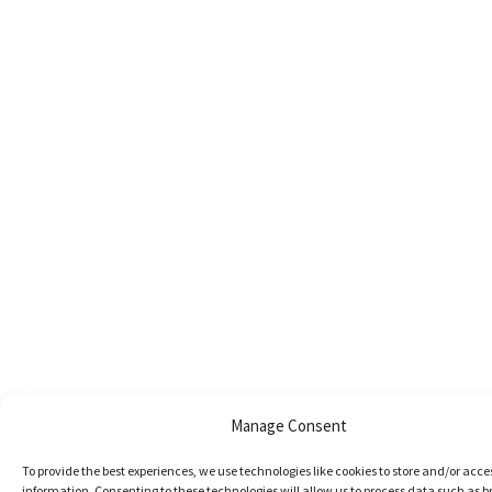
Manage Consent
To provide the best experiences, we use technologies like cookies to store and/or acce
information. Consenting to these technologies will allow us to process data such as 