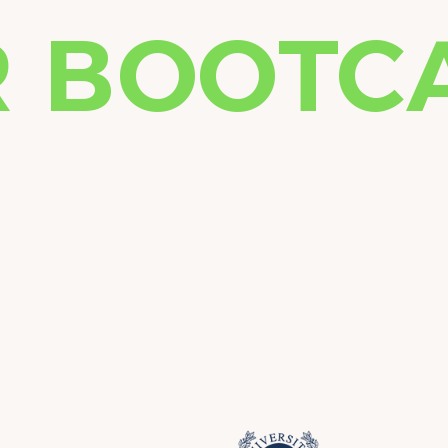
R BOOTC
G